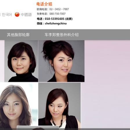
- 常见的疑问
额头
无下巴
其他脸部轮廓
车李郑整形外科介绍