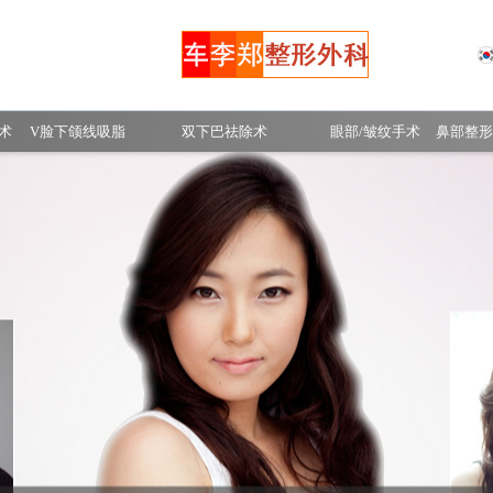
手术前后照片
术
V脸下颌线吸脂
双下巴祛除术
眼部/皱纹手术
鼻部整形