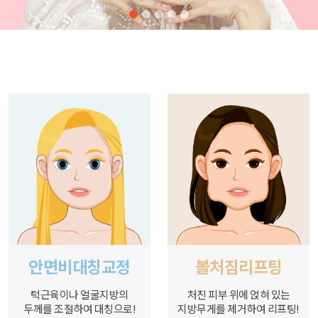
안면비대칭교정
볼처짐리프팅
턱근육이나 얼굴지방의
처진 피부 위에 얹혀 있는
두께를 조절하여 대칭으로!
지방무게를 제거하여 리프팅!