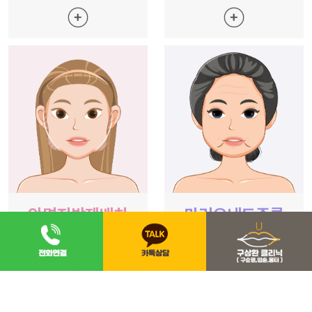
안면지방재배치
마리오네트주름
아래쪽 살은 빼고
미세지방 흡입으로
위쪽 살은 채우고!
마리오네트 주름 제거