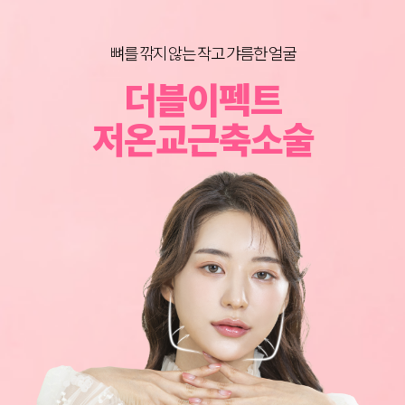
뼈를 깎지 않는 작고 갸름한 얼굴
BEFORE & AFTER
이동진 원장의
더블이펙트
그림성형외과 노하우로 되살아나는 얼굴라인
어느 각도로 봐도 가장 예쁜 턱라인
너만 몰랐던 턱살 리프팅 꿀팁
저온교근축소술
심부볼지방제거
이중턱지방흡입
턱살지방흡입
SOLUTION