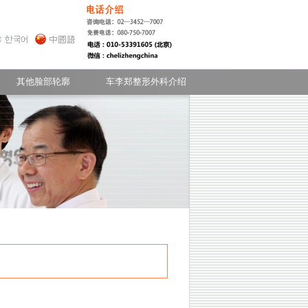
- 常见的疑问
额头
无下巴
其他脸部轮廓
车李郑整形外科介绍