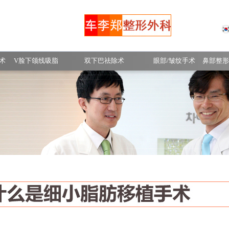
手术前后照片
术
V脸下颌线吸脂
双下巴祛除术
眼部/皱纹手术
鼻部整形