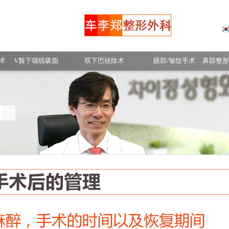
手术前后照片
术
V脸下颌线吸脂
双下巴祛除术
眼部/皱纹手术
鼻部整形