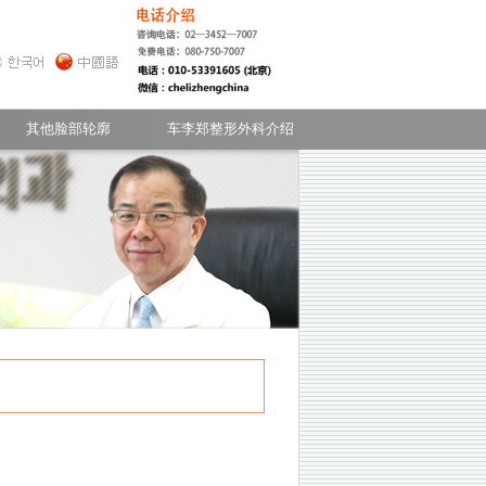
- 常见的疑问
额头
无下巴
其他脸部轮廓
车李郑整形外科介绍