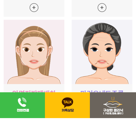
안면지방재배치
마리오네트주름
아래쪽 살은 빼고
미세지방 흡입으로
위쪽 살은 채우고!
마리오네트 주름 제거