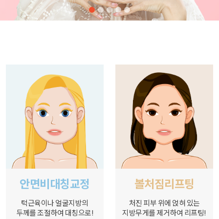
안면비대칭교정
볼처짐리프팅
턱근육이나 얼굴지방의
처진 피부 위에 얹혀 있는
두께를 조절하여 대칭으로!
지방무게를 제거하여 리프팅!