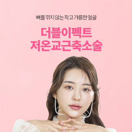
뼈를 깎지 않는 작고 갸름한 얼굴
BEFORE & AFTER
이동진 원장의
더블이펙트
그림성형외과 노하우로 되살아나는 얼굴라인
어느 각도로 봐도 가장 예쁜 턱라인
너만 몰랐던 턱살 리프팅 꿀팁
저온교근축소술
심부볼지방제거
이중턱지방흡입
턱살지방흡입
SOLUTION